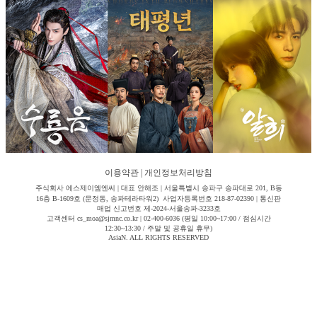
이용약관
|
개인정보처리방침
주식회사 에스제이엠엔씨 | 대표 안해조 | 서울특별시 송파구 송파대로 201, B동
16층 B-1609호 (문정동, 송파테라타워2) 사업자등록번호 218-87-02390 | 통신판
매업 신고번호 제-2024-서울송파-3233호
고객센터 cs_moa@sjmnc.co.kr | 02-400-6036 (평일 10:00~17:00 / 점심시간
12:30~13:30 / 주말 및 공휴일 휴무)
AsiaN. ALL RIGHTS RESERVED