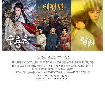
이용약관
|
개인정보처리방침
주식회사 에스제이엠엔씨 | 대표 안해조 | 서울특별시 송파구 송파대로 201, B동
16층 B-1609호 (문정동, 송파테라타워2) 사업자등록번호 218-87-02390 | 통신판
매업 신고번호 제-2024-서울송파-3233호
고객센터 cs_moa@sjmnc.co.kr | 02-400-6036 (평일 10:00~17:00 / 점심시간
12:30~13:30 / 주말 및 공휴일 휴무)
AsiaN. ALL RIGHTS RESERVED