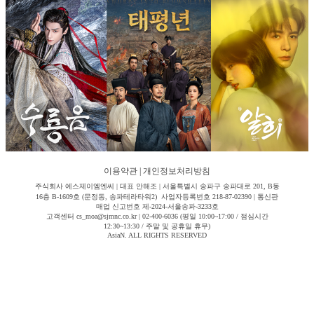
이용약관
|
개인정보처리방침
주식회사 에스제이엠엔씨 | 대표 안해조 | 서울특별시 송파구 송파대로 201, B동
16층 B-1609호 (문정동, 송파테라타워2) 사업자등록번호 218-87-02390 | 통신판
매업 신고번호 제-2024-서울송파-3233호
고객센터 cs_moa@sjmnc.co.kr | 02-400-6036 (평일 10:00~17:00 / 점심시간
12:30~13:30 / 주말 및 공휴일 휴무)
AsiaN. ALL RIGHTS RESERVED