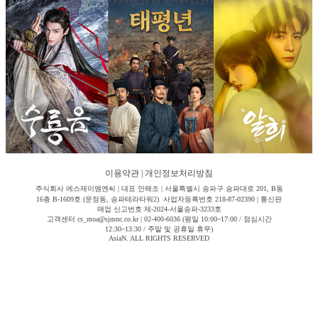
이용약관
|
개인정보처리방침
주식회사 에스제이엠엔씨 | 대표 안해조 | 서울특별시 송파구 송파대로 201, B동
16층 B-1609호 (문정동, 송파테라타워2) 사업자등록번호 218-87-02390 | 통신판
매업 신고번호 제-2024-서울송파-3233호
고객센터 cs_moa@sjmnc.co.kr | 02-400-6036 (평일 10:00~17:00 / 점심시간
12:30~13:30 / 주말 및 공휴일 휴무)
AsiaN. ALL RIGHTS RESERVED