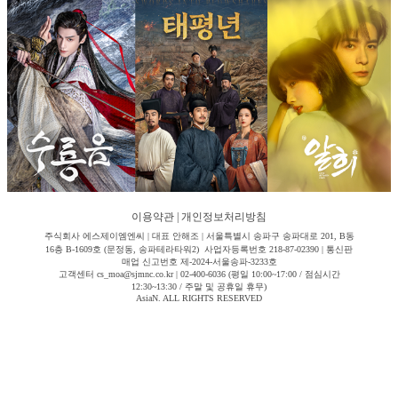
이용약관
|
개인정보처리방침
주식회사 에스제이엠엔씨 | 대표 안해조 | 서울특별시 송파구 송파대로 201, B동
16층 B-1609호 (문정동, 송파테라타워2) 사업자등록번호 218-87-02390 | 통신판
매업 신고번호 제-2024-서울송파-3233호
고객센터 cs_moa@sjmnc.co.kr | 02-400-6036 (평일 10:00~17:00 / 점심시간
12:30~13:30 / 주말 및 공휴일 휴무)
AsiaN. ALL RIGHTS RESERVED