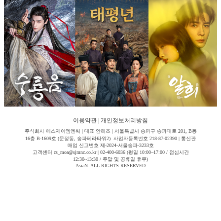
이용약관
|
개인정보처리방침
주식회사 에스제이엠엔씨 | 대표 안해조 | 서울특별시 송파구 송파대로 201, B동
16층 B-1609호 (문정동, 송파테라타워2) 사업자등록번호 218-87-02390 | 통신판
매업 신고번호 제-2024-서울송파-3233호
고객센터 cs_moa@sjmnc.co.kr | 02-400-6036 (평일 10:00~17:00 / 점심시간
12:30~13:30 / 주말 및 공휴일 휴무)
AsiaN. ALL RIGHTS RESERVED