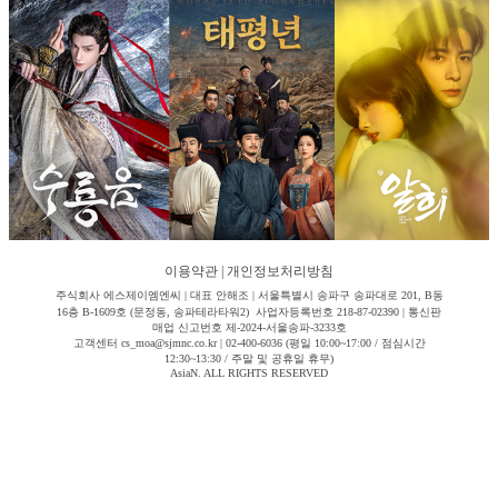
이용약관
|
개인정보처리방침
주식회사 에스제이엠엔씨 | 대표 안해조 | 서울특별시 송파구 송파대로 201, B동
16층 B-1609호 (문정동, 송파테라타워2) 사업자등록번호 218-87-02390 | 통신판
매업 신고번호 제-2024-서울송파-3233호
고객센터 cs_moa@sjmnc.co.kr | 02-400-6036 (평일 10:00~17:00 / 점심시간
12:30~13:30 / 주말 및 공휴일 휴무)
AsiaN. ALL RIGHTS RESERVED