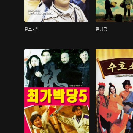
팔보기병
팔냥금