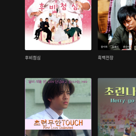
후비첨심
흑백전장