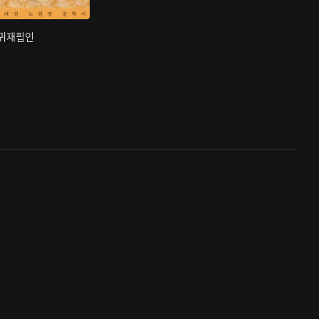
부귀재핍인