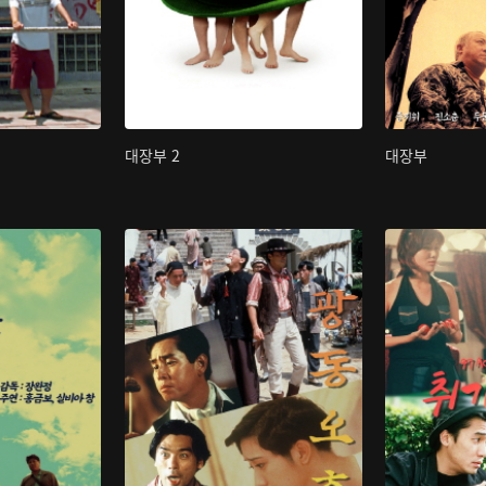
대장부 2
대장부