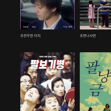
초련무한 터치
초련나사면