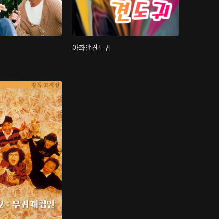
아좌안견도귀