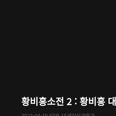
황비홍소전 2 : 황비홍 
2023-04-19
87분
15세이상관람가