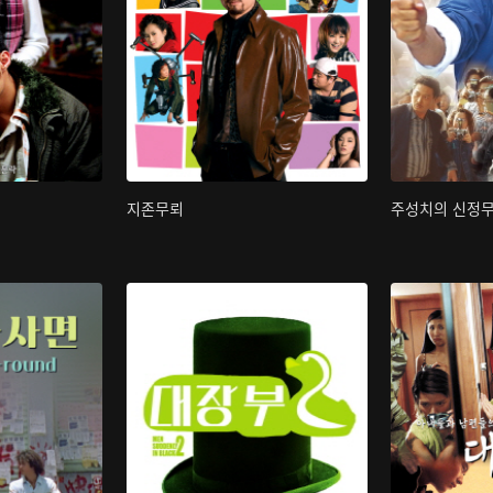
지존무뢰
주성치의 신정