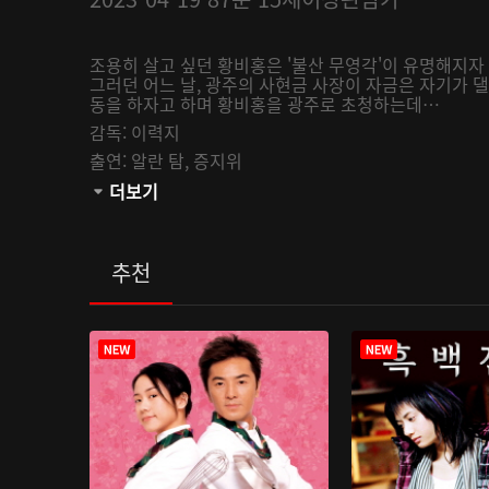
조용히 살고 싶던 황비홍은 '불산 무영각'이 유명해지
그러던 어느 날, 광주의 사현금 사장이 자금은 자기가 
동을 하자고 하며 황비홍을 광주로 초청하는데…
감독:
이력지
출연:
알란 탐,
증지위
관람등급:
더보기
추천