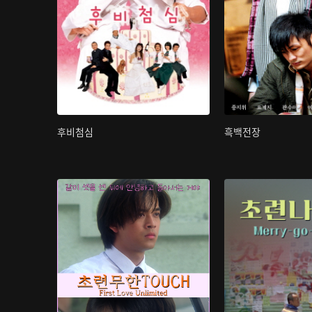
후비첨심
흑백전장