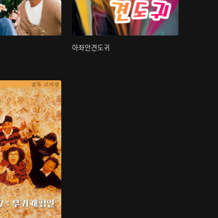
아좌안견도귀