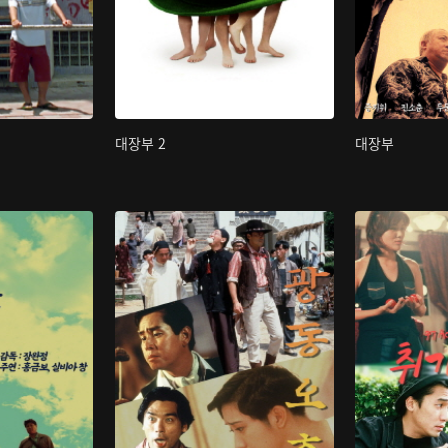
대장부 2
대장부