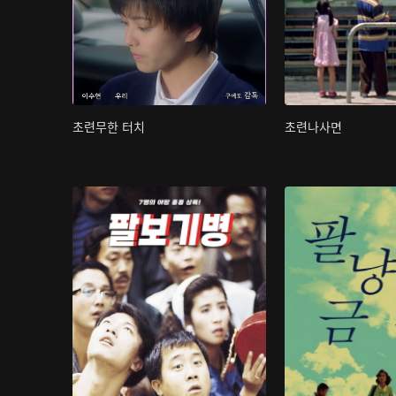
초련무한 터치
초련나사면