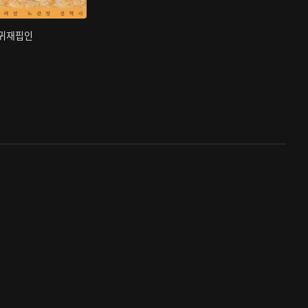
부귀재핍인