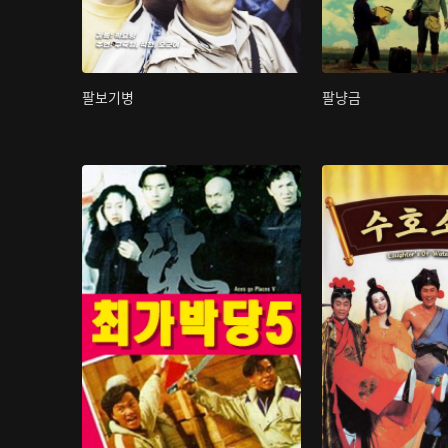
팔보기병
팔냥금