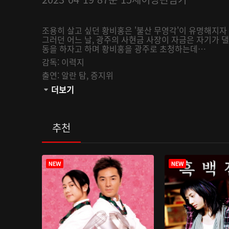
조용히 살고 싶던 황비홍은 '불산 무영각'이 유명해지
그러던 어느 날, 광주의 사현금 사장이 자금은 자기가 
동을 하자고 하며 황비홍을 광주로 초청하는데…
감독:
이력지
출연:
알란 탐,
증지위
관람등급:
더보기
추천