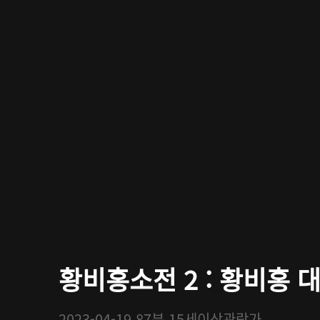
황비홍소전 2 : 황비홍 
2023-04-19
87분
15세이상관람가