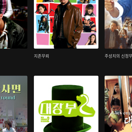
지존무뢰
주성치의 신정