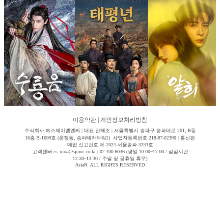
이용약관
|
개인정보처리방침
주식회사 에스제이엠엔씨 | 대표 안해조 | 서울특별시 송파구 송파대로 201, B동
16층 B-1609호 (문정동, 송파테라타워2) 사업자등록번호 218-87-02390 | 통신판
매업 신고번호 제-2024-서울송파-3233호
고객센터 cs_moa@sjmnc.co.kr | 02-400-6036 (평일 10:00~17:00 / 점심시간
12:30~13:30 / 주말 및 공휴일 휴무)
AsiaN. ALL RIGHTS RESERVED