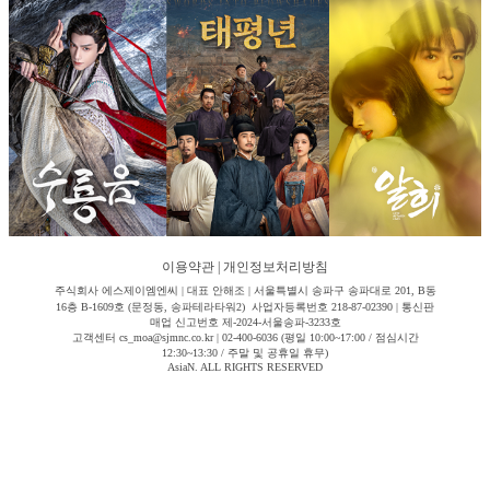
이용약관
|
개인정보처리방침
주식회사 에스제이엠엔씨 | 대표 안해조 | 서울특별시 송파구 송파대로 201, B동
16층 B-1609호 (문정동, 송파테라타워2) 사업자등록번호 218-87-02390 | 통신판
매업 신고번호 제-2024-서울송파-3233호
고객센터 cs_moa@sjmnc.co.kr | 02-400-6036 (평일 10:00~17:00 / 점심시간
12:30~13:30 / 주말 및 공휴일 휴무)
AsiaN. ALL RIGHTS RESERVED