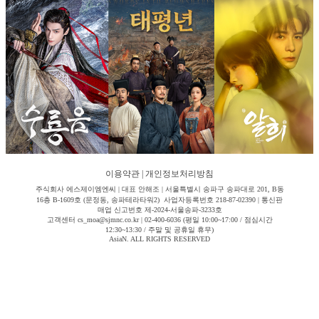
이용약관
|
개인정보처리방침
주식회사 에스제이엠엔씨 | 대표 안해조 | 서울특별시 송파구 송파대로 201, B동
16층 B-1609호 (문정동, 송파테라타워2) 사업자등록번호 218-87-02390 | 통신판
매업 신고번호 제-2024-서울송파-3233호
고객센터 cs_moa@sjmnc.co.kr | 02-400-6036 (평일 10:00~17:00 / 점심시간
12:30~13:30 / 주말 및 공휴일 휴무)
AsiaN. ALL RIGHTS RESERVED