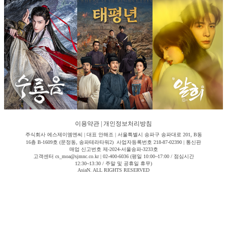
이용약관
|
개인정보처리방침
주식회사 에스제이엠엔씨 | 대표 안해조 | 서울특별시 송파구 송파대로 201, B동
16층 B-1609호 (문정동, 송파테라타워2) 사업자등록번호 218-87-02390 | 통신판
매업 신고번호 제-2024-서울송파-3233호
고객센터 cs_moa@sjmnc.co.kr | 02-400-6036 (평일 10:00~17:00 / 점심시간
12:30~13:30 / 주말 및 공휴일 휴무)
AsiaN. ALL RIGHTS RESERVED