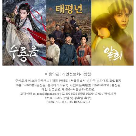
이용약관
|
개인정보처리방침
주식회사 에스제이엠엔씨 | 대표 안해조 | 서울특별시 송파구 송파대로 201, B동
16층 B-1609호 (문정동, 송파테라타워2) 사업자등록번호 218-87-02390 | 통신판
매업 신고번호 제-2024-서울송파-3233호
고객센터 cs_moa@sjmnc.co.kr | 02-400-6036 (평일 10:00~17:00 / 점심시간
12:30~13:30 / 주말 및 공휴일 휴무)
AsiaN. ALL RIGHTS RESERVED