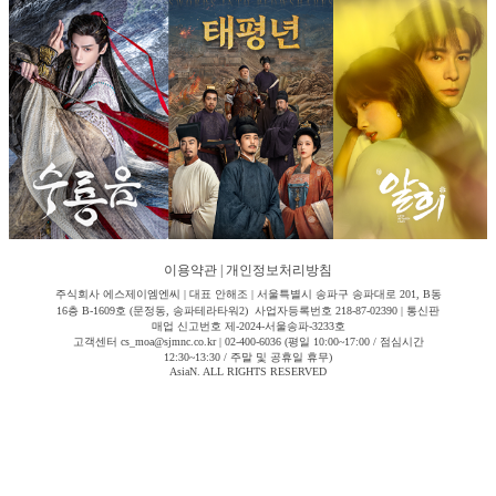
이용약관
|
개인정보처리방침
주식회사 에스제이엠엔씨 | 대표 안해조 | 서울특별시 송파구 송파대로 201, B동
16층 B-1609호 (문정동, 송파테라타워2) 사업자등록번호 218-87-02390 | 통신판
매업 신고번호 제-2024-서울송파-3233호
고객센터 cs_moa@sjmnc.co.kr | 02-400-6036 (평일 10:00~17:00 / 점심시간
12:30~13:30 / 주말 및 공휴일 휴무)
AsiaN. ALL RIGHTS RESERVED