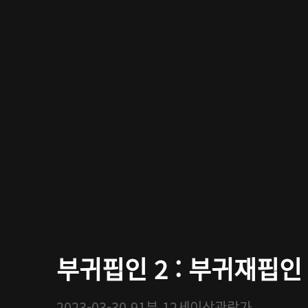
부귀핍인 2 : 부귀재핍인
2023-03-30
91분
12세이상관람가