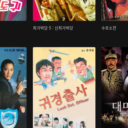
최가박당 5 : 신최가박당
수호소전