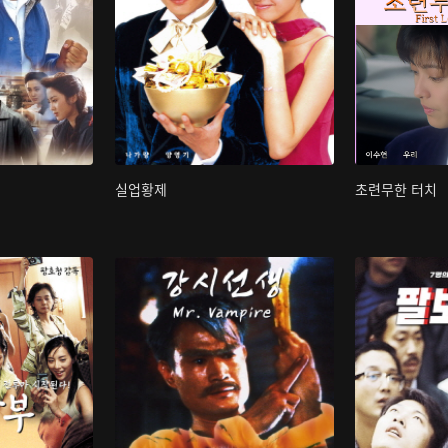
실업황제
초련무한 터치