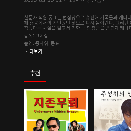
신문사 직원 동표는 편집장으로 승진해 가족들과 캐나다로
해 홍콩에서의 가난했던 삶으로 다시 돌아간다. 그러던 
첨됐다는 사실을 알고서 기한 내 당첨금을 받고자 캐
감독:
고지삼
출연:
증자위,
동표
관람등급:
더보기
추천