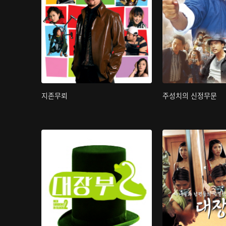
지존무뢰
주성치의 신정무문