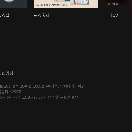
초급경찰
귀경출사
대마술사
처리방침
01, B동 16층 B-1609호 (문정동, 송파테라타워2)
울송파-3233호
:00 / 점심시간 12:30~13:30 / 주말 및 공휴일 휴무)