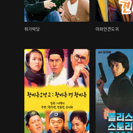
취가박당
아좌안견도귀