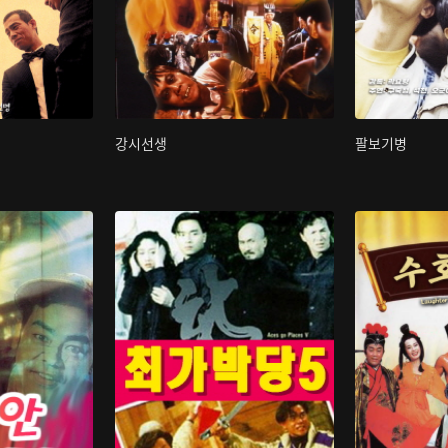
강시선생
팔보기병