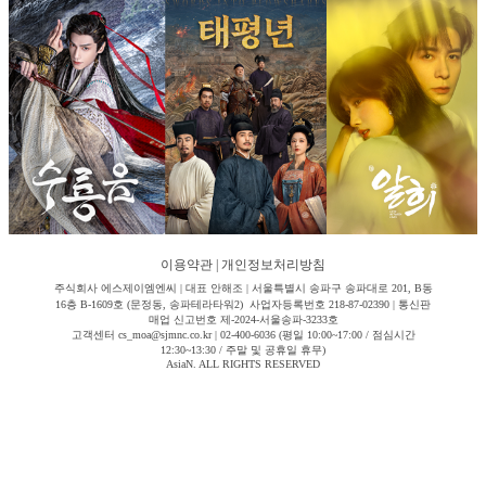
이용약관
|
개인정보처리방침
주식회사 에스제이엠엔씨 | 대표 안해조 | 서울특별시 송파구 송파대로 201, B동
16층 B-1609호 (문정동, 송파테라타워2) 사업자등록번호 218-87-02390 | 통신판
매업 신고번호 제-2024-서울송파-3233호
고객센터 cs_moa@sjmnc.co.kr | 02-400-6036 (평일 10:00~17:00 / 점심시간
12:30~13:30 / 주말 및 공휴일 휴무)
AsiaN. ALL RIGHTS RESERVED