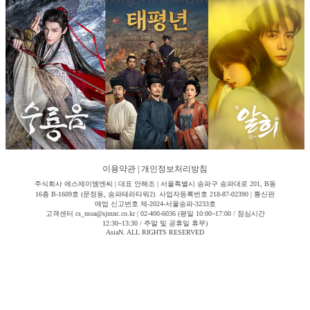
이용약관
|
개인정보처리방침
주식회사 에스제이엠엔씨 | 대표 안해조 | 서울특별시 송파구 송파대로 201, B동
16층 B-1609호 (문정동, 송파테라타워2) 사업자등록번호 218-87-02390 | 통신판
매업 신고번호 제-2024-서울송파-3233호
고객센터 cs_moa@sjmnc.co.kr | 02-400-6036 (평일 10:00~17:00 / 점심시간
12:30~13:30 / 주말 및 공휴일 휴무)
AsiaN. ALL RIGHTS RESERVED