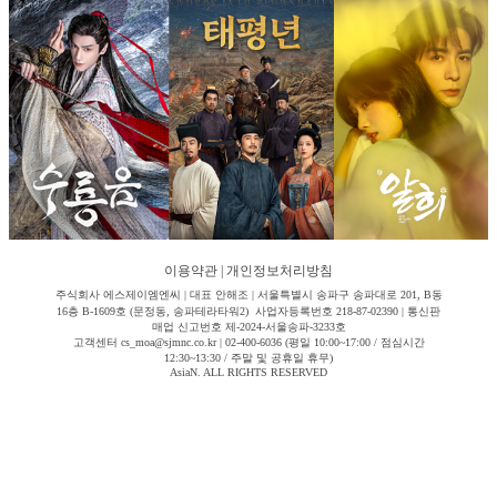
이용약관
|
개인정보처리방침
주식회사 에스제이엠엔씨 | 대표 안해조 | 서울특별시 송파구 송파대로 201, B동
16층 B-1609호 (문정동, 송파테라타워2) 사업자등록번호 218-87-02390 | 통신판
매업 신고번호 제-2024-서울송파-3233호
고객센터 cs_moa@sjmnc.co.kr | 02-400-6036 (평일 10:00~17:00 / 점심시간
12:30~13:30 / 주말 및 공휴일 휴무)
AsiaN. ALL RIGHTS RESERVED