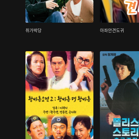
취가박당
아좌안견도귀