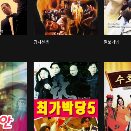
강시선생
팔보기병