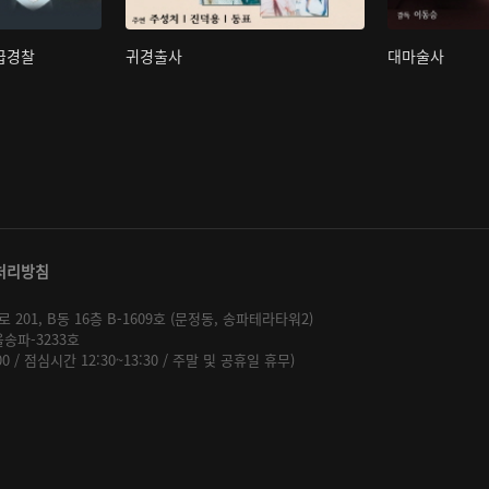
초급경찰
귀경출사
대마술사
처리방침
01, B동 16층 B-1609호 (문정동, 송파테라타워2)
울송파-3233호
:00 / 점심시간 12:30~13:30 / 주말 및 공휴일 휴무)