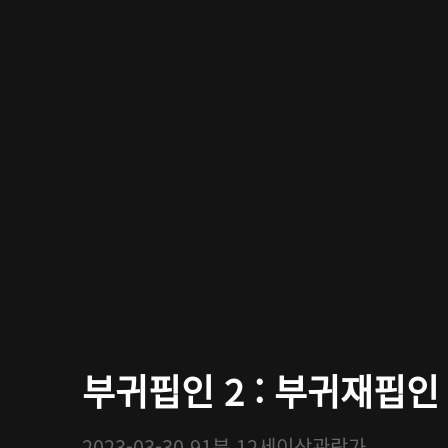
부귀핍인 2 : 부귀재핍인
2023-03-30
91분
12세이상관람가