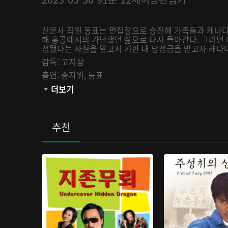
신문사 직원 동표는 편집장으로 승진해 가족들과 캐나다로
해 홍콩에서의 가난했던 삶으로 다시 돌아간다. 그러던 
첨됐다는 사실을 알고서 기한 내 당첨금을 받고자 캐
감독:
고지삼
출연:
증자위,
동표
관람등급:
더보기
추천