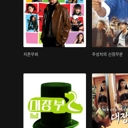
지존무뢰
주성치의 신정무문