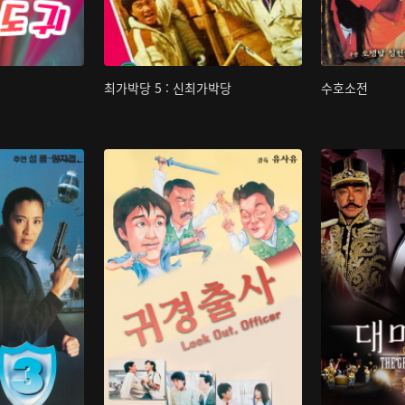
최가박당 5 : 신최가박당
수호소전