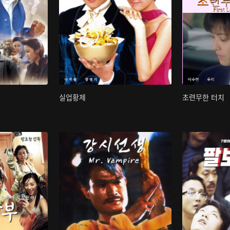
실업황제
초련무한 터치