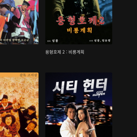
용형호제 2 : 비룡계획