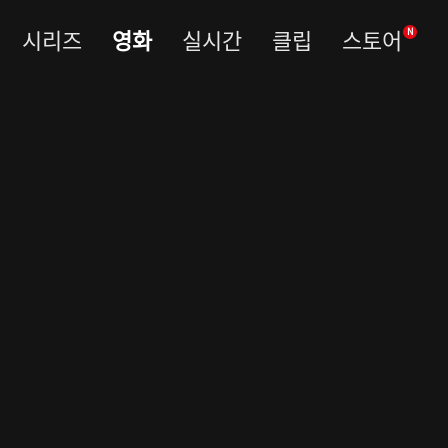
시리즈
영화
실시간
클립
스토어
N