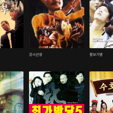
강시선생
팔보기병