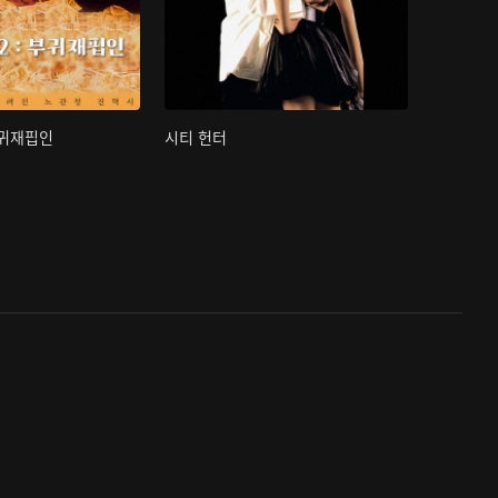
부귀재핍인
시티 헌터