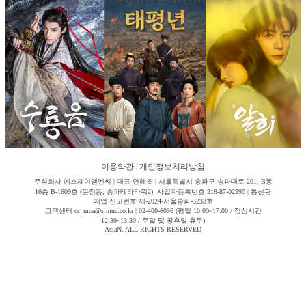
이용약관
|
개인정보처리방침
주식회사 에스제이엠엔씨 | 대표 안해조 | 서울특별시 송파구 송파대로 201, B동
16층 B-1609호 (문정동, 송파테라타워2) 사업자등록번호 218-87-02390 | 통신판
매업 신고번호 제-2024-서울송파-3233호
고객센터 cs_moa@sjmnc.co.kr | 02-400-6036 (평일 10:00~17:00 / 점심시간
12:30~13:30 / 주말 및 공휴일 휴무)
AsiaN. ALL RIGHTS RESERVED