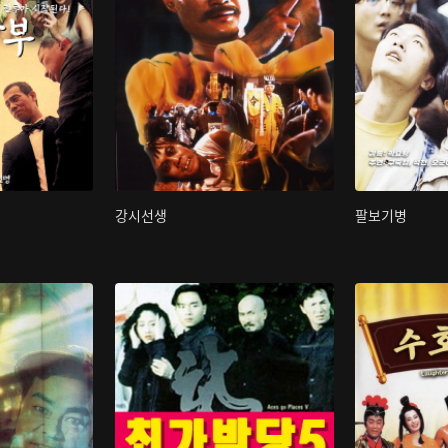
강시선생
팔보기병