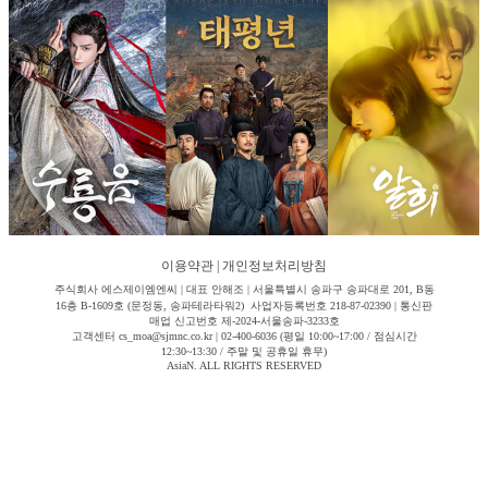
이용약관
|
개인정보처리방침
주식회사 에스제이엠엔씨 | 대표 안해조 | 서울특별시 송파구 송파대로 201, B동
16층 B-1609호 (문정동, 송파테라타워2) 사업자등록번호 218-87-02390 | 통신판
매업 신고번호 제-2024-서울송파-3233호
고객센터 cs_moa@sjmnc.co.kr | 02-400-6036 (평일 10:00~17:00 / 점심시간
12:30~13:30 / 주말 및 공휴일 휴무)
AsiaN. ALL RIGHTS RESERVED