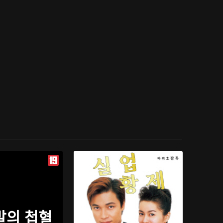
발의 첩혈