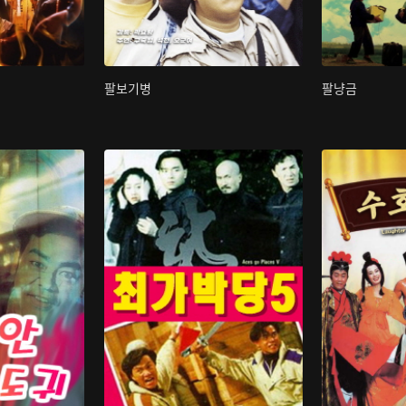
팔보기병
팔냥금