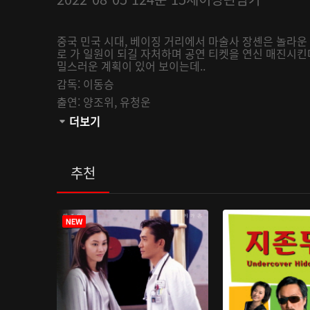
중국 민국 시대, 베이징 거리에서 마술사 장셴은 놀라운
로 가 일원이 되길 자처하며 공연 티켓을 연신 매진시킨
밀스러운 계획이 있어 보이는데..
감독:
이동승
출연:
양조위,
유청운
관람등급:
더보기
추천