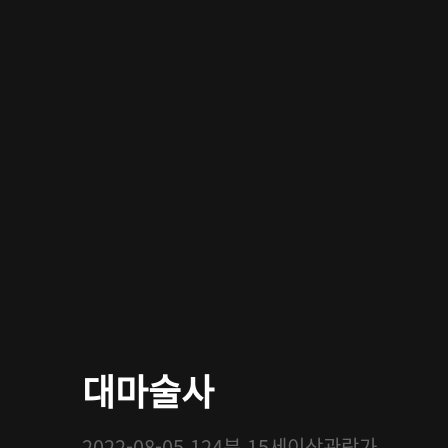
대마술사
2022-08-05
124분
15세이상관람가