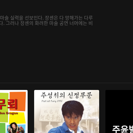
 마술 실력을 선보인다. 장셴은 다 망해가는 다루
다. 그러나 장셴의 화려한 마술 공연 너머에는 비
주윤