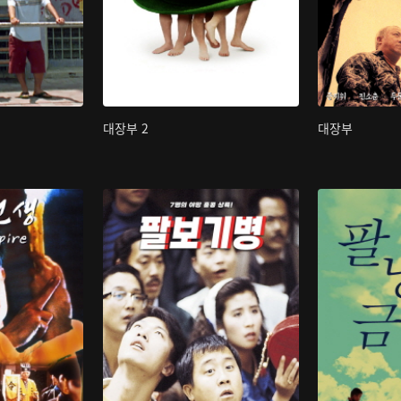
대장부 2
대장부