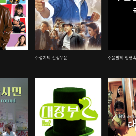
주성치의 신정무문
주윤발의 첩혈