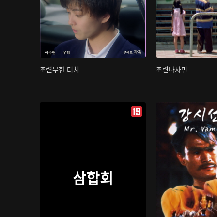
초련무한 터치
초련나사면
삼합회