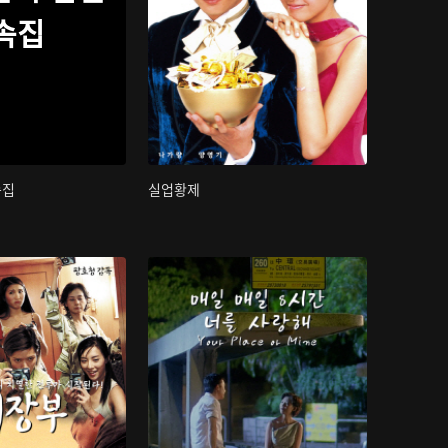
속집
속집
실업황제