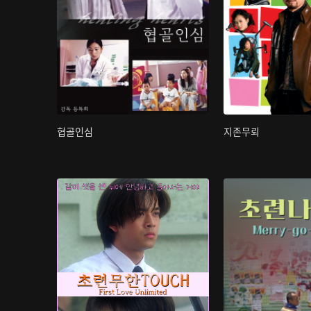
협골인심
지존무뢰