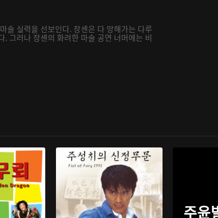
 마술 실력을 선보인다. 장셴은 다 망해가는 다루
다. 그러나 장셴의 화려한 마술 공연 너머에는 비
주윤