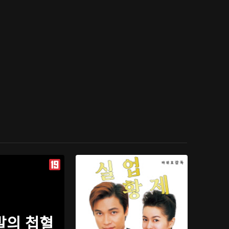
발의 첩혈