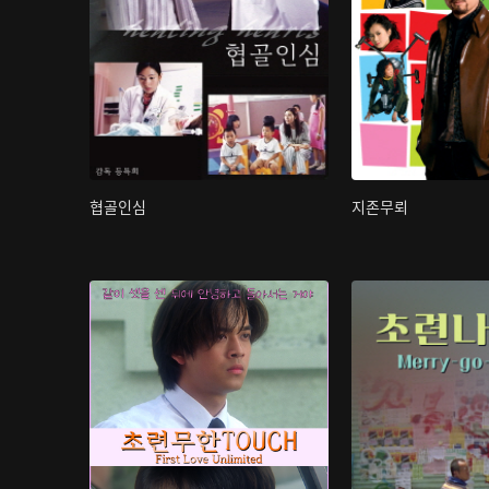
협골인심
지존무뢰