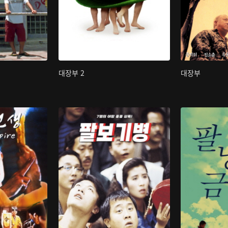
대장부 2
대장부