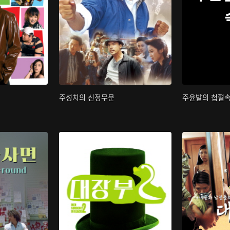
주성치의 신정무문
주윤발의 첩혈