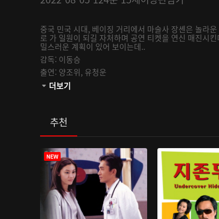
중국 민국 시대, 베이징 거리에서 마술사 장셴은 놀라운
로 가 일원이 되길 자처하며 공연 티켓을 연신 매진시킨
밀스러운 계획이 있어 보이는데..
감독:
이동승
출연:
양조위,
유청운
관람등급:
더보기
추천