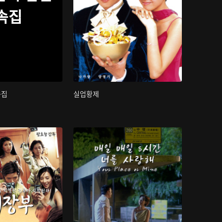
속집
속집
실업황제