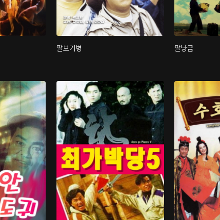
팔보기병
팔냥금