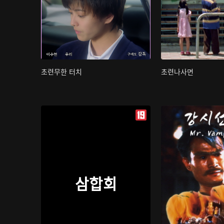
초련무한 터치
초련나사면
삼합회