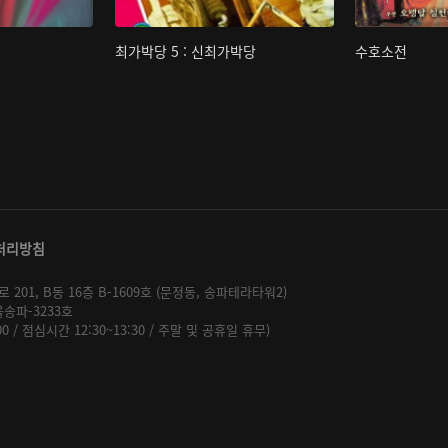
최가박당 5 : 신최가박당
수호소전
처리방침
01, B동 16층 B-1609호 (문정동, 송파테라타워2)
울송파-3233호
:00 / 점심시간 12:30~13:30 / 주말 및 공휴일 휴무)