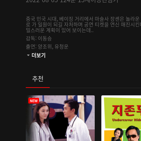
중국 민국 시대, 베이징 거리에서 마술사 장셴은 놀라운
로 가 일원이 되길 자처하며 공연 티켓을 연신 매진시킨
밀스러운 계획이 있어 보이는데..
감독:
이동승
출연:
양조위,
유청운
관람등급:
더보기
추천