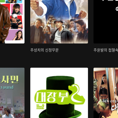
주성치의 신정무문
주윤발의 첩혈