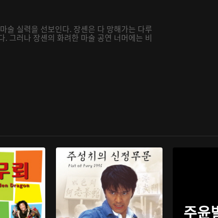
 마술 실력을 선보인다. 장셴은 다 망해가는 다루
다. 그러나 장셴의 화려한 마술 공연 너머에는 비
주윤