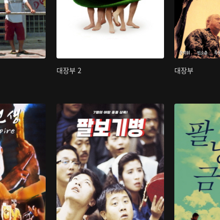
대장부 2
대장부