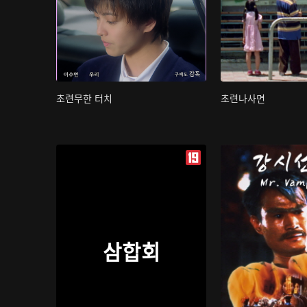
초련무한 터치
초련나사면
삼합회