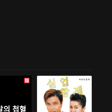
발의 첩혈