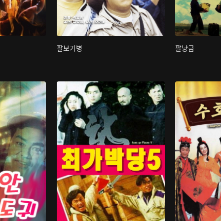
팔보기병
팔냥금