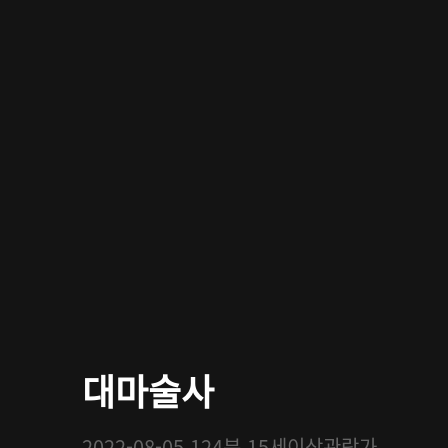
대마술사
2022-08-05
124분
15세이상관람가