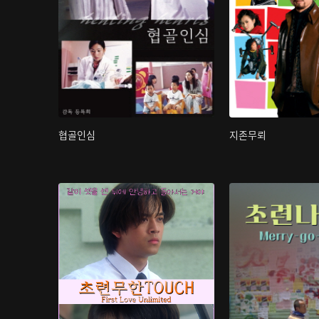
협골인심
지존무뢰