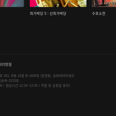
최가박당 5 : 신최가박당
수호소전
처리방침
01, B동 16층 B-1609호 (문정동, 송파테라타워2)
울송파-3233호
:00 / 점심시간 12:30~13:30 / 주말 및 공휴일 휴무)