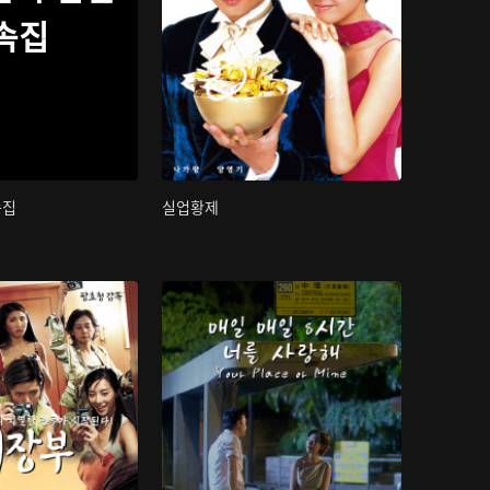
속집
속집
실업황제