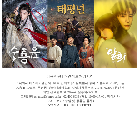
이용약관
|
개인정보처리방침
주식회사 에스제이엠엔씨 | 대표 안해조 | 서울특별시 송파구 송파대로 201, B동
16층 B-1609호 (문정동, 송파테라타워2) 사업자등록번호 218-87-02390 | 통신판
매업 신고번호 제-2024-서울송파-3233호
고객센터 cs_moa@sjmnc.co.kr | 02-400-6036 (평일 10:00~17:00 / 점심시간
12:30~13:30 / 주말 및 공휴일 휴무)
AsiaN. ALL RIGHTS RESERVED