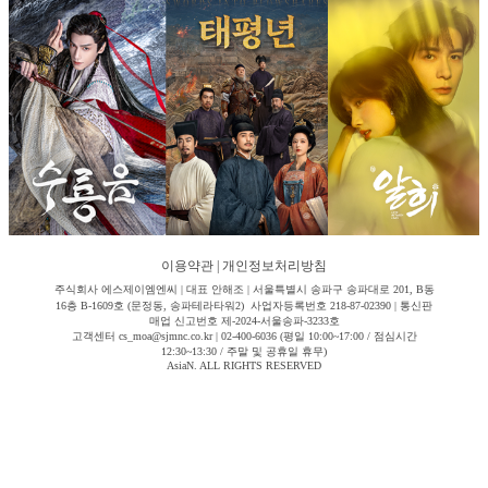
이용약관
|
개인정보처리방침
주식회사 에스제이엠엔씨 | 대표 안해조 | 서울특별시 송파구 송파대로 201, B동
16층 B-1609호 (문정동, 송파테라타워2) 사업자등록번호 218-87-02390 | 통신판
매업 신고번호 제-2024-서울송파-3233호
고객센터 cs_moa@sjmnc.co.kr | 02-400-6036 (평일 10:00~17:00 / 점심시간
12:30~13:30 / 주말 및 공휴일 휴무)
AsiaN. ALL RIGHTS RESERVED