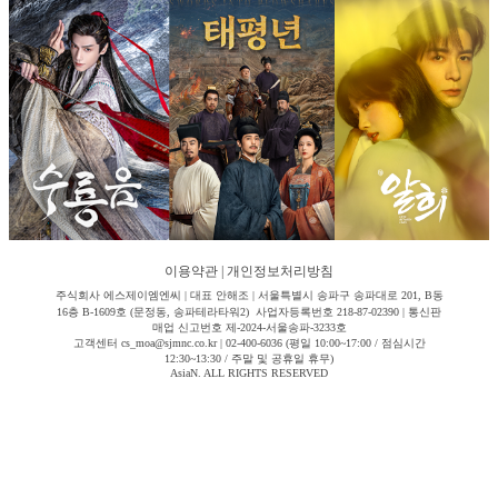
이용약관
|
개인정보처리방침
주식회사 에스제이엠엔씨 | 대표 안해조 | 서울특별시 송파구 송파대로 201, B동
16층 B-1609호 (문정동, 송파테라타워2) 사업자등록번호 218-87-02390 | 통신판
매업 신고번호 제-2024-서울송파-3233호
고객센터 cs_moa@sjmnc.co.kr | 02-400-6036 (평일 10:00~17:00 / 점심시간
12:30~13:30 / 주말 및 공휴일 휴무)
AsiaN. ALL RIGHTS RESERVED