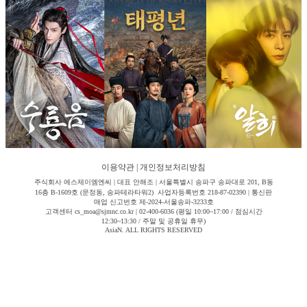
이용약관
|
개인정보처리방침
주식회사 에스제이엠엔씨 | 대표 안해조 | 서울특별시 송파구 송파대로 201, B동
16층 B-1609호 (문정동, 송파테라타워2) 사업자등록번호 218-87-02390 | 통신판
매업 신고번호 제-2024-서울송파-3233호
고객센터 cs_moa@sjmnc.co.kr | 02-400-6036 (평일 10:00~17:00 / 점심시간
12:30~13:30 / 주말 및 공휴일 휴무)
AsiaN. ALL RIGHTS RESERVED