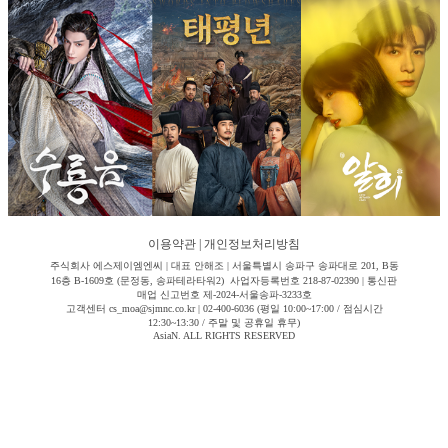
이용약관
|
개인정보처리방침
주식회사 에스제이엠엔씨 | 대표 안해조 | 서울특별시 송파구 송파대로 201, B동
16층 B-1609호 (문정동, 송파테라타워2) 사업자등록번호 218-87-02390 | 통신판
매업 신고번호 제-2024-서울송파-3233호
고객센터 cs_moa@sjmnc.co.kr | 02-400-6036 (평일 10:00~17:00 / 점심시간
12:30~13:30 / 주말 및 공휴일 휴무)
AsiaN. ALL RIGHTS RESERVED