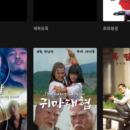
제복유혹
화화형경