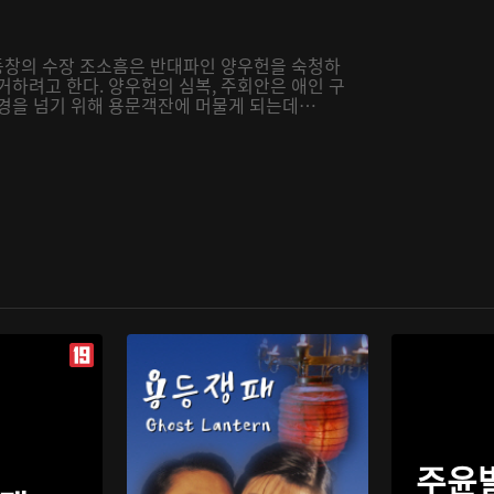
 동창의 수장 조소흠은 반대파인 양우헌을 숙청하
거하려고 한다. 양우헌의 심복, 주회안은 애인 구
국경을 넘기 위해 용문객잔에 머물게 되는데…
주윤