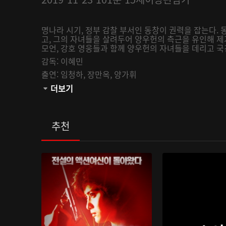
명나라 시기, 정부 감찰 부서인 동창이 권력을 잡는다.
고, 그의 자녀들을 살려두어 양우헌의 측근을 유인해 제
모언, 강호 영웅들과 함께 양우헌의 자녀들을 데리고 
감독:
이혜민
출연:
임청하,
장만옥,
양가휘
관람등급:
더보기
추천