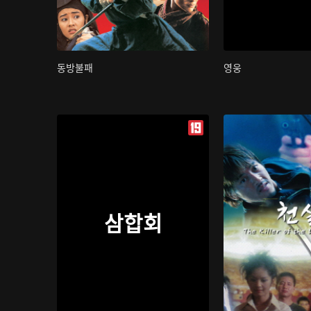
동방불패
영웅
삼합회