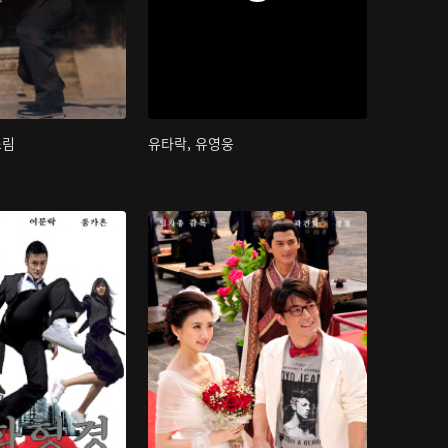
소림
유타락, 유영웅