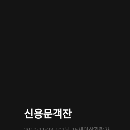
신용문객잔
2019-11-23
101분
15세이상관람가