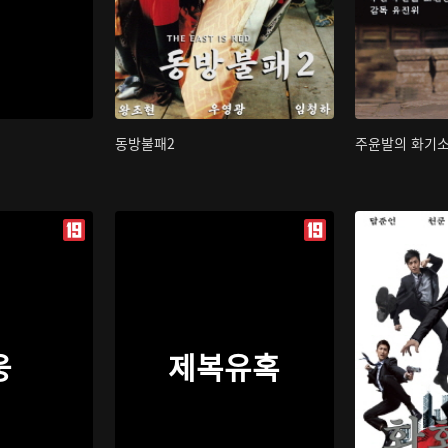
동방불패2
주윤발의 화기
웅
제복유혹