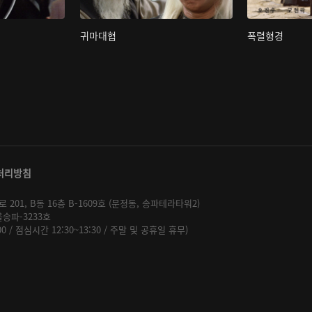
귀마대협
폭렬형경
처리방침
01, B동 16층 B-1609호 (문정동, 송파테라타워2)
울송파-3233호
:00 / 점심시간 12:30~13:30 / 주말 및 공휴일 휴무)