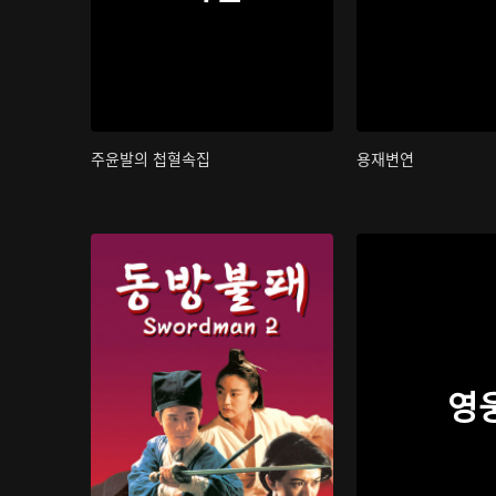
주윤발의 첩혈속집
용재변연
영