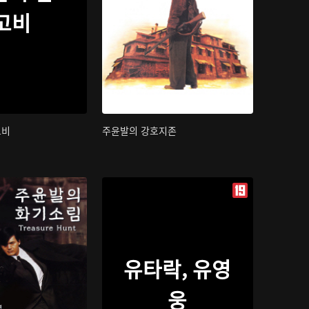
고비
고비
주윤발의 강호지존
유타락, 유영
웅