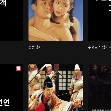
객
용등쟁패
주윤발의 협도
변연