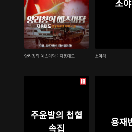
소야
양리칭의 예스마담 : 자웅대도
소야객
주윤발의 첩혈
용재
속집