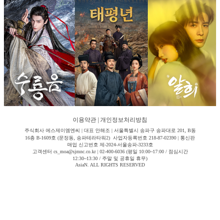
이용약관
|
개인정보처리방침
주식회사 에스제이엠엔씨 | 대표 안해조 | 서울특별시 송파구 송파대로 201, B동
16층 B-1609호 (문정동, 송파테라타워2) 사업자등록번호 218-87-02390 | 통신판
매업 신고번호 제-2024-서울송파-3233호
고객센터 cs_moa@sjmnc.co.kr | 02-400-6036 (평일 10:00~17:00 / 점심시간
12:30~13:30 / 주말 및 공휴일 휴무)
AsiaN. ALL RIGHTS RESERVED