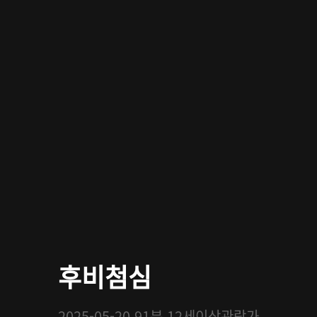
후비첨심
2025-05-20
91분
12세이상관람가