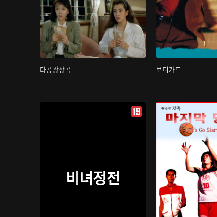
타공광상곡
보디가드
비녀정전