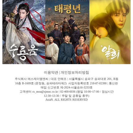
이용약관
|
개인정보처리방침
주식회사 에스제이엠엔씨 | 대표 안해조 | 서울특별시 송파구 송파대로 201, B동
16층 B-1609호 (문정동, 송파테라타워2) 사업자등록번호 218-87-02390 | 통신판
매업 신고번호 제-2024-서울송파-3233호
고객센터 cs_moa@sjmnc.co.kr | 02-400-6036 (평일 10:00~17:00 / 점심시간
12:30~13:30 / 주말 및 공휴일 휴무)
AsiaN. ALL RIGHTS RESERVED