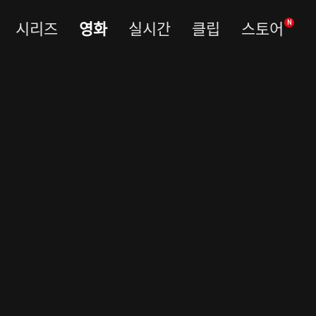
시리즈
영화
실시간
클립
스토어
N