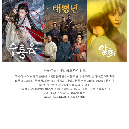
이용약관
|
개인정보처리방침
주식회사 에스제이엠엔씨 | 대표 안해조 | 서울특별시 송파구 송파대로 201, B동
16층 B-1609호 (문정동, 송파테라타워2) 사업자등록번호 218-87-02390 | 통신판
매업 신고번호 제-2024-서울송파-3233호
고객센터 cs_moa@sjmnc.co.kr | 02-400-6036 (평일 10:00~17:00 / 점심시간
12:30~13:30 / 주말 및 공휴일 휴무)
AsiaN. ALL RIGHTS RESERVED