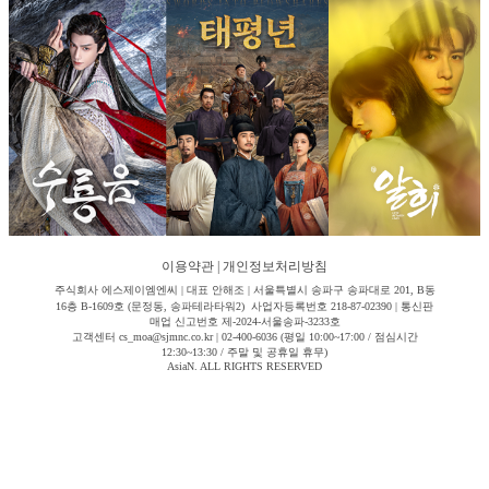
이용약관
|
개인정보처리방침
주식회사 에스제이엠엔씨 | 대표 안해조 | 서울특별시 송파구 송파대로 201, B동
16층 B-1609호 (문정동, 송파테라타워2) 사업자등록번호 218-87-02390 | 통신판
매업 신고번호 제-2024-서울송파-3233호
고객센터 cs_moa@sjmnc.co.kr | 02-400-6036 (평일 10:00~17:00 / 점심시간
12:30~13:30 / 주말 및 공휴일 휴무)
AsiaN. ALL RIGHTS RESERVED