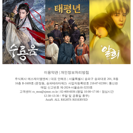
이용약관
|
개인정보처리방침
주식회사 에스제이엠엔씨 | 대표 안해조 | 서울특별시 송파구 송파대로 201, B동
16층 B-1609호 (문정동, 송파테라타워2) 사업자등록번호 218-87-02390 | 통신판
매업 신고번호 제-2024-서울송파-3233호
고객센터 cs_moa@sjmnc.co.kr | 02-400-6036 (평일 10:00~17:00 / 점심시간
12:30~13:30 / 주말 및 공휴일 휴무)
AsiaN. ALL RIGHTS RESERVED