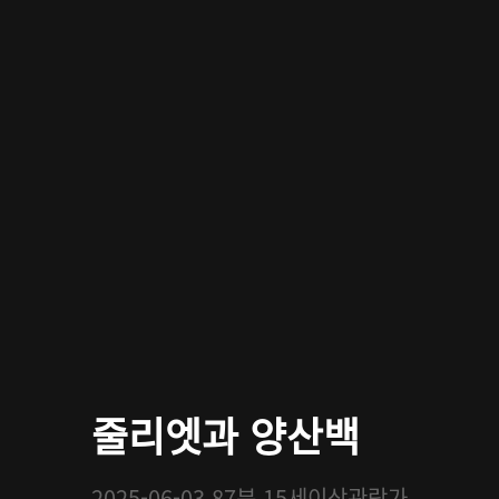
줄리엣과 양산백
2025-06-03
87분
15세이상관람가