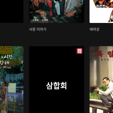
사랑 이야기
애여성
삼합회