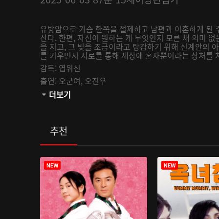
유방암으로 가슴 한쪽을 절제하고 남편과 이혼하게 된 
산다. 한편, 자신이 원하는 게 무엇인지 모른 채 의미 
을 지고, 그 빚을 조금이라고 탕감하기 위해 신계안의 아
를 키우면서 서로를 통해 세상에 혼자뿐이라는 상처를
감독:
엽위신
출연:
오군여,
오진우
채널:
더보기
AsiaM
오픈:
2025-06-03
관람등급:
추천