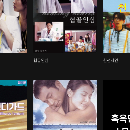
협골인심
천선지연
흑옥