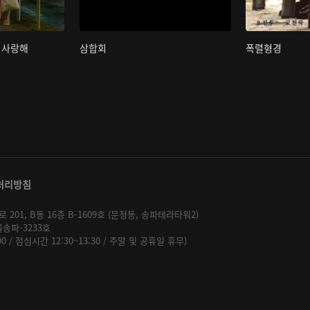
 사랑해
삼합회
폭렬형경
처리방침
01, B동 16층 B-1609호 (문정동, 송파테라타워2)
울송파-3233호
:00 / 점심시간 12:30~13:30 / 주말 및 공휴일 휴무)