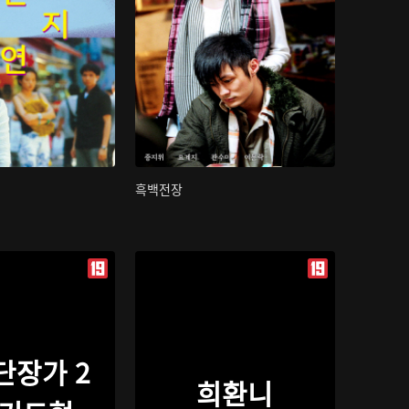
흑백전장
단장가 2
희환니