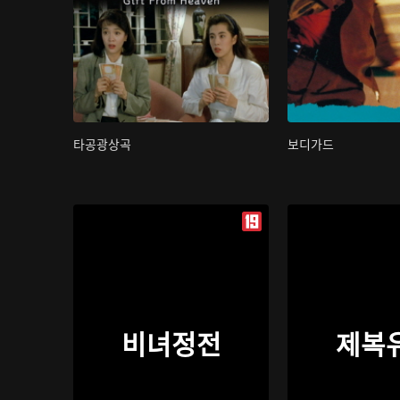
타공광상곡
보디가드
비녀정전
제복