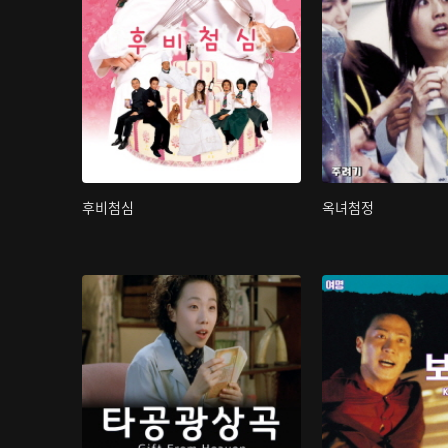
후비첨심
옥녀첨정