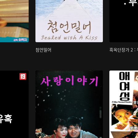
: 
첨언밀어
흑옥단장가 2 :
유혹