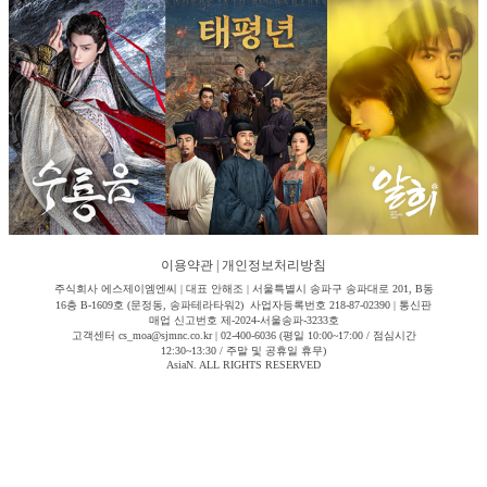
이용약관
|
개인정보처리방침
주식회사 에스제이엠엔씨 | 대표 안해조 | 서울특별시 송파구 송파대로 201, B동
16층 B-1609호 (문정동, 송파테라타워2) 사업자등록번호 218-87-02390 | 통신판
매업 신고번호 제-2024-서울송파-3233호
고객센터 cs_moa@sjmnc.co.kr | 02-400-6036 (평일 10:00~17:00 / 점심시간
12:30~13:30 / 주말 및 공휴일 휴무)
AsiaN. ALL RIGHTS RESERVED