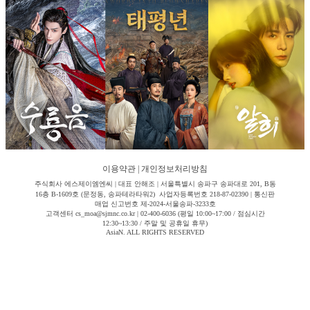
이용약관
|
개인정보처리방침
주식회사 에스제이엠엔씨 | 대표 안해조 | 서울특별시 송파구 송파대로 201, B동
16층 B-1609호 (문정동, 송파테라타워2) 사업자등록번호 218-87-02390 | 통신판
매업 신고번호 제-2024-서울송파-3233호
고객센터 cs_moa@sjmnc.co.kr | 02-400-6036 (평일 10:00~17:00 / 점심시간
12:30~13:30 / 주말 및 공휴일 휴무)
AsiaN. ALL RIGHTS RESERVED