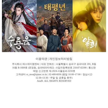
이용약관
|
개인정보처리방침
주식회사 에스제이엠엔씨 | 대표 안해조 | 서울특별시 송파구 송파대로 201, B동
16층 B-1609호 (문정동, 송파테라타워2) 사업자등록번호 218-87-02390 | 통신판
매업 신고번호 제-2024-서울송파-3233호
고객센터 cs_moa@sjmnc.co.kr | 02-400-6036 (평일 10:00~17:00 / 점심시간
12:30~13:30 / 주말 및 공휴일 휴무)
AsiaN. ALL RIGHTS RESERVED