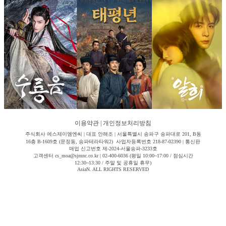
이용약관
|
개인정보처리방침
주식회사 에스제이엠엔씨 | 대표 안해조 | 서울특별시 송파구 송파대로 201, B동
16층 B-1609호 (문정동, 송파테라타워2) 사업자등록번호 218-87-02390 | 통신판
매업 신고번호 제-2024-서울송파-3233호
고객센터 cs_moa@sjmnc.co.kr | 02-400-6036 (평일 10:00~17:00 / 점심시간
12:30~13:30 / 주말 및 공휴일 휴무)
AsiaN. ALL RIGHTS RESERVED