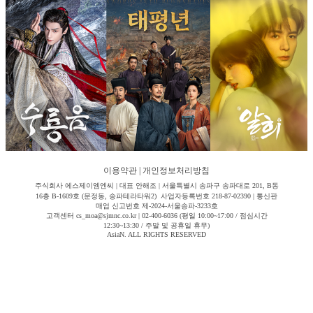
이용약관
|
개인정보처리방침
주식회사 에스제이엠엔씨 | 대표 안해조 | 서울특별시 송파구 송파대로 201, B동
16층 B-1609호 (문정동, 송파테라타워2) 사업자등록번호 218-87-02390 | 통신판
매업 신고번호 제-2024-서울송파-3233호
고객센터 cs_moa@sjmnc.co.kr | 02-400-6036 (평일 10:00~17:00 / 점심시간
12:30~13:30 / 주말 및 공휴일 휴무)
AsiaN. ALL RIGHTS RESERVED