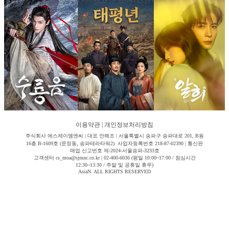
이용약관
|
개인정보처리방침
주식회사 에스제이엠엔씨 | 대표 안해조 | 서울특별시 송파구 송파대로 201, B동
16층 B-1609호 (문정동, 송파테라타워2) 사업자등록번호 218-87-02390 | 통신판
매업 신고번호 제-2024-서울송파-3233호
고객센터 cs_moa@sjmnc.co.kr | 02-400-6036 (평일 10:00~17:00 / 점심시간
12:30~13:30 / 주말 및 공휴일 휴무)
AsiaN. ALL RIGHTS RESERVED