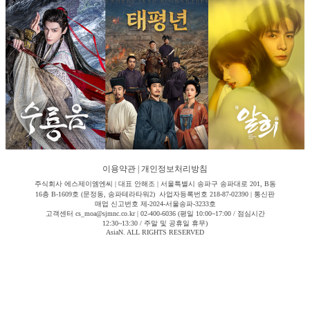
이용약관
|
개인정보처리방침
주식회사 에스제이엠엔씨 | 대표 안해조 | 서울특별시 송파구 송파대로 201, B동
16층 B-1609호 (문정동, 송파테라타워2) 사업자등록번호 218-87-02390 | 통신판
매업 신고번호 제-2024-서울송파-3233호
고객센터 cs_moa@sjmnc.co.kr | 02-400-6036 (평일 10:00~17:00 / 점심시간
12:30~13:30 / 주말 및 공휴일 휴무)
AsiaN. ALL RIGHTS RESERVED