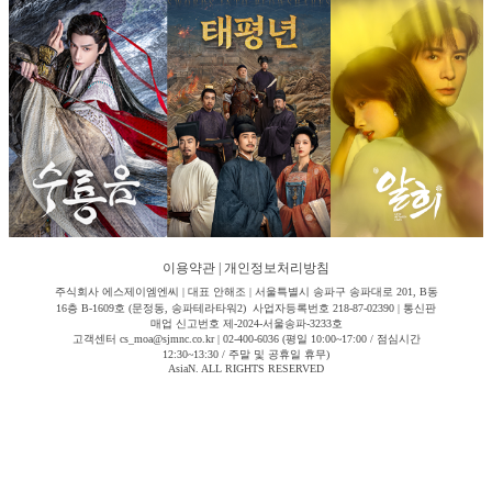
이용약관
|
개인정보처리방침
주식회사 에스제이엠엔씨 | 대표 안해조 | 서울특별시 송파구 송파대로 201, B동
16층 B-1609호 (문정동, 송파테라타워2) 사업자등록번호 218-87-02390 | 통신판
매업 신고번호 제-2024-서울송파-3233호
고객센터 cs_moa@sjmnc.co.kr | 02-400-6036 (평일 10:00~17:00 / 점심시간
12:30~13:30 / 주말 및 공휴일 휴무)
AsiaN. ALL RIGHTS RESERVED